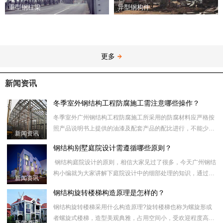
异型钢构件
重型钢柱梁
更多
新闻资讯
冬季室外钢结构工程防腐施工需注意哪些操作？
冬季室外广州钢结构工程防腐施工所采用的防腐材料应严格按
照产品说明书上提供的油漆及配套产品的配比进行，不能少加
新闻资讯
或者多加，否则会引起油漆出现咬底或开裂等漆膜弊病，配漆
钢结构别墅庭院设计需遵循哪些原则？
时，应搅拌均匀
钢结构庭院设计的原则，相信大家见过了很多，今天广州钢结
构小编就为大家讲解下庭院设计中的细部处理的知识，通过这
新闻资讯
些原则进行庭院的细部处理，给大家来个解析，让大家对庭院
钢结构旋转楼梯构造原理是怎样的？
经
钢结构旋转楼梯采用什么构造原理?旋转楼梯也称为螺旋形或
者螺旋式楼梯，造型美观典雅，占用空间小，受欢迎程度高。
新闻资讯