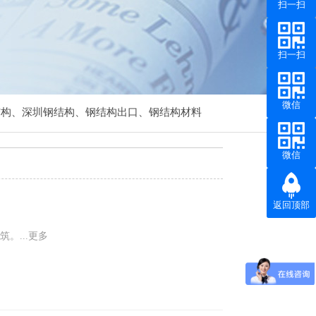
扫一扫
扫一扫
微信
结构
、
深圳钢结构
、
钢结构出口
、
钢结构材料
微信
返回顶部
筑。
...更多