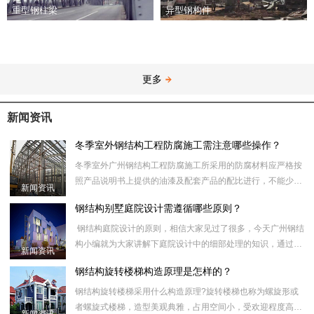
异型钢构件
重型钢柱梁
更多
新闻资讯
冬季室外钢结构工程防腐施工需注意哪些操作？
冬季室外广州钢结构工程防腐施工所采用的防腐材料应严格按
照产品说明书上提供的油漆及配套产品的配比进行，不能少加
新闻资讯
或者多加，否则会引起油漆出现咬底或开裂等漆膜弊病，配漆
钢结构别墅庭院设计需遵循哪些原则？
时，应搅拌均匀
钢结构庭院设计的原则，相信大家见过了很多，今天广州钢结
构小编就为大家讲解下庭院设计中的细部处理的知识，通过这
新闻资讯
些原则进行庭院的细部处理，给大家来个解析，让大家对庭院
钢结构旋转楼梯构造原理是怎样的？
经
钢结构旋转楼梯采用什么构造原理?旋转楼梯也称为螺旋形或
者螺旋式楼梯，造型美观典雅，占用空间小，受欢迎程度高。
新闻资讯