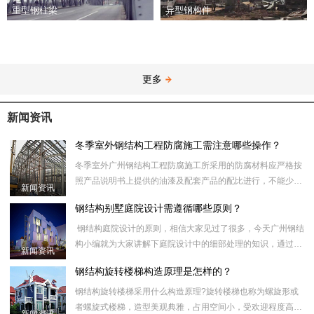
异型钢构件
重型钢柱梁
更多
新闻资讯
冬季室外钢结构工程防腐施工需注意哪些操作？
冬季室外广州钢结构工程防腐施工所采用的防腐材料应严格按
照产品说明书上提供的油漆及配套产品的配比进行，不能少加
新闻资讯
或者多加，否则会引起油漆出现咬底或开裂等漆膜弊病，配漆
钢结构别墅庭院设计需遵循哪些原则？
时，应搅拌均匀
钢结构庭院设计的原则，相信大家见过了很多，今天广州钢结
构小编就为大家讲解下庭院设计中的细部处理的知识，通过这
新闻资讯
些原则进行庭院的细部处理，给大家来个解析，让大家对庭院
钢结构旋转楼梯构造原理是怎样的？
经
钢结构旋转楼梯采用什么构造原理?旋转楼梯也称为螺旋形或
者螺旋式楼梯，造型美观典雅，占用空间小，受欢迎程度高。
新闻资讯