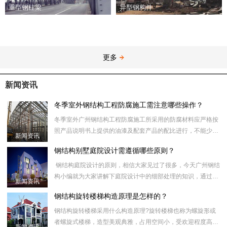
异型钢构件
重型钢柱梁
更多
新闻资讯
冬季室外钢结构工程防腐施工需注意哪些操作？
冬季室外广州钢结构工程防腐施工所采用的防腐材料应严格按
照产品说明书上提供的油漆及配套产品的配比进行，不能少加
新闻资讯
或者多加，否则会引起油漆出现咬底或开裂等漆膜弊病，配漆
钢结构别墅庭院设计需遵循哪些原则？
时，应搅拌均匀
钢结构庭院设计的原则，相信大家见过了很多，今天广州钢结
构小编就为大家讲解下庭院设计中的细部处理的知识，通过这
新闻资讯
些原则进行庭院的细部处理，给大家来个解析，让大家对庭院
钢结构旋转楼梯构造原理是怎样的？
经
钢结构旋转楼梯采用什么构造原理?旋转楼梯也称为螺旋形或
者螺旋式楼梯，造型美观典雅，占用空间小，受欢迎程度高。
新闻资讯